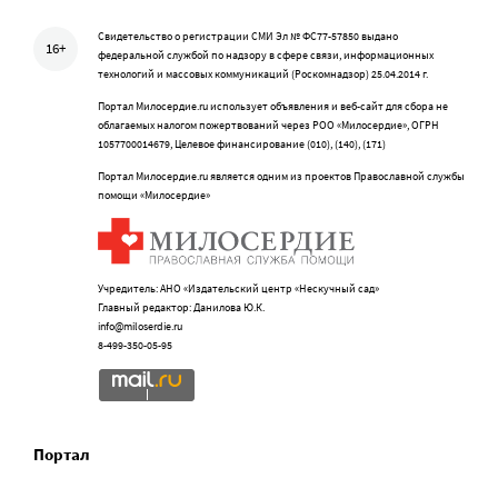
Свидетельство о регистрации СМИ Эл № ФС77-57850 выдано
16+
федеральной службой по надзору в сфере связи, информационных
технологий и массовых коммуникаций (Роскомнадзор) 25.04.2014 г.
Портал Милосердие.ru использует объявления и веб-сайт для сбора не
облагаемых налогом пожертвований через РОО «Милосердие», ОГРН
1057700014679, Целевое финансирование (010), (140), (171)
Портал Милосердие.ru является одним из проектов Православной службы
помощи «Милосердие»
Учредитель: АНО «Издательский центр «Нескучный сад»
Главный редактор: Данилова Ю.К.
info@miloserdie.ru
8-499-350-05-95
Портал