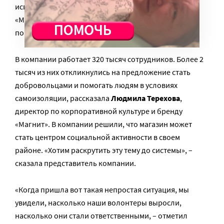
испугался пандемии и не выходит из дома. Тогда в
«Магните» решили доставлять продукты пожилым
покупателям на волонтерских началах.
В компании работает 320 тысяч сотрудников. Более 2
тысяч из них откликнулись на предложение стать
добровольцами и помогать людям в условиях
самоизоляции, рассказала
Людмила Терехова
,
директор по корпоративной культуре и бренду
«Магнит». В компании решили, что магазин может
стать центром социальной активности в своем
районе. «Хотим раскрутить эту тему до системы», –
сказала представитель компании.
«Когда пришла вот такая непростая ситуация, мы
увидели, насколько наши волонтеры выросли,
насколько они стали ответственными, – отметил