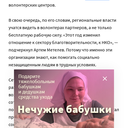
волонтерских центров.
В свою очередь, по его словам, региональные власти
учатся видеть в волонтерах партнеров, а не только
бесплатную рабочую силу. «Этот год изменил
отношение к сектору благотворительности, к НКО», —
подчеркнул Артем Метелев. Потому что именно эти
организации знают, как помогать социально
незащищенным людям в трудных условиях.
Сеть розничных магазинов «Магнит» тоже начала
развивать волонтерство только в этом году. Идея
возникла после случая в Санкт-Петербурге, когда
сотрудники одного из магазинов заметили, что их
постоянный покупатель, 90-летний дедушка, перестал
приходить за продуктами. Они связались с
социальной службой и выяснили, что этот человек