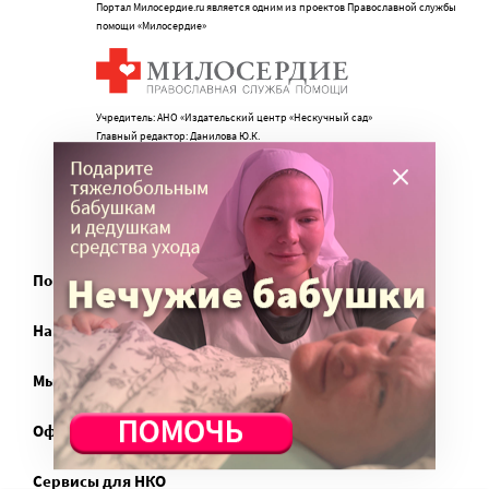
Портал Милосердие.ru является одним из проектов Православной службы
помощи «Милосердие»
Учредитель: АНО «Издательский центр «Нескучный сад»
Главный редактор: Данилова Ю.К.
info@miloserdie.ru
8-499-350-05-95
Портал
Наши партнеры
Мы в соц.сетях
Официально
Сервисы для НКО