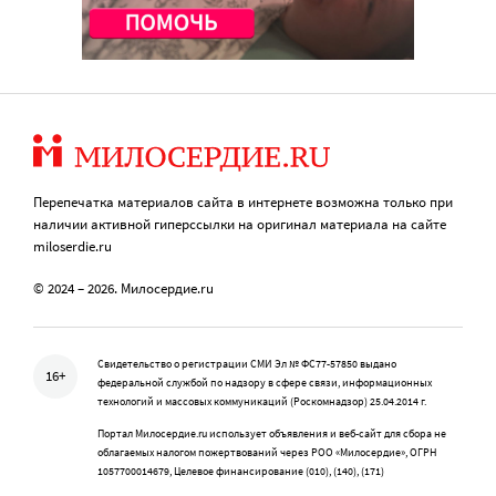
Перепечатка материалов сайта в интернете возможна только при
наличии активной гиперссылки на оригинал материала на сайте
miloserdie.ru
© 2024 – 2026. Милосердие.ru
Свидетельство о регистрации СМИ Эл № ФС77-57850 выдано
16+
федеральной службой по надзору в сфере связи, информационных
технологий и массовых коммуникаций (Роскомнадзор) 25.04.2014 г.
Портал Милосердие.ru использует объявления и веб-сайт для сбора не
облагаемых налогом пожертвований через РОО «Милосердие», ОГРН
1057700014679, Целевое финансирование (010), (140), (171)