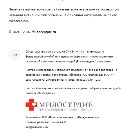
Перепечатка материалов сайта в интернете возможна только при
наличии активной гиперссылки на оригинал материала на сайте
miloserdie.ru
© 2024 – 2026. Милосердие.ru
Свидетельство о регистрации СМИ Эл № ФС77-57850 выдано
16+
федеральной службой по надзору в сфере связи, информационных
технологий и массовых коммуникаций (Роскомнадзор) 25.04.2014 г.
Портал Милосердие.ru использует объявления и веб-сайт для сбора не
облагаемых налогом пожертвований через РОО «Милосердие», ОГРН
1057700014679, Целевое финансирование (010), (140), (171)
Портал Милосердие.ru является одним из проектов Православной службы
помощи «Милосердие»
Учредитель: АНО «Издательский центр «Нескучный сад»
Главный редактор: Данилова Ю.К.
info@miloserdie.ru