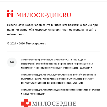
Перепечатка материалов сайта в интернете возможна только при
наличии активной гиперссылки на оригинал материала на сайте
miloserdie.ru
© 2024 – 2026. Милосердие.ru
Свидетельство о регистрации СМИ Эл № ФС77-57850 выдано
16+
федеральной службой по надзору в сфере связи, информационных
технологий и массовых коммуникаций (Роскомнадзор) 25.04.2014 г.
Портал Милосердие.ru использует объявления и веб-сайт для сбора не
облагаемых налогом пожертвований через РОО «Милосердие», ОГРН
1057700014679, Целевое финансирование (010), (140), (171)
Портал Милосердие.ru является одним из проектов Православной службы
помощи «Милосердие»