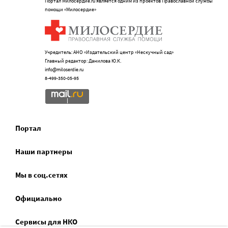
Портал Милосердие.ru является одним из проектов Православной службы
помощи «Милосердие»
Учредитель: АНО «Издательский центр «Нескучный сад»
Главный редактор: Данилова Ю.К.
info@miloserdie.ru
8-499-350-05-95
Портал
Наши партнеры
Мы в соц.сетях
Официально
Сервисы для НКО