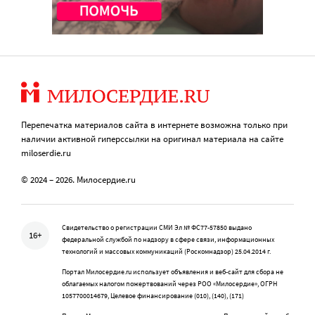
Перепечатка материалов сайта в интернете возможна только при
наличии активной гиперссылки на оригинал материала на сайте
miloserdie.ru
© 2024 – 2026. Милосердие.ru
Свидетельство о регистрации СМИ Эл № ФС77-57850 выдано
16+
федеральной службой по надзору в сфере связи, информационных
технологий и массовых коммуникаций (Роскомнадзор) 25.04.2014 г.
Портал Милосердие.ru использует объявления и веб-сайт для сбора не
облагаемых налогом пожертвований через РОО «Милосердие», ОГРН
1057700014679, Целевое финансирование (010), (140), (171)