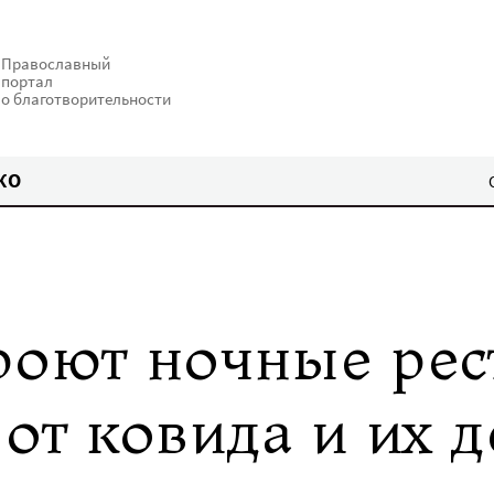
Православный
портал
о благотворительности
КО
роют ночные ре
от ковида и их д