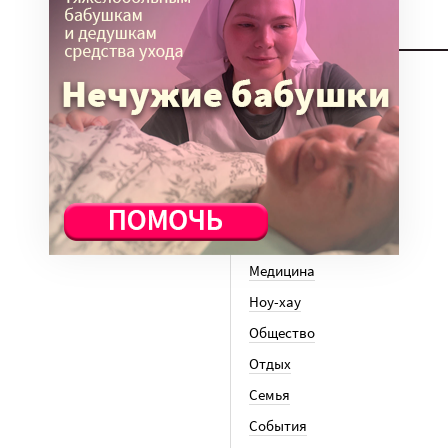
ТЕМЫ
Вера
Законы
История
Колонки
Кто есть кто
Личный опыт
Медицина
Ноу-хау
Общество
Отдых
Семья
События