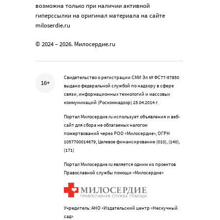
возможна только при наличии активной
гиперссылки на оригинал материала на сайте
miloserdie.ru
© 2024 – 2026. Милосердие.ru
Свидетельство о регистрации СМИ Эл № ФС77-57850
16+
выдано федеральной службой по надзору в сфере
связи, информационных технологий и массовых
коммуникаций (Роскомнадзор) 25.04.2014 г.
Портал Милосердие.ru использует объявления и веб-
сайт для сбора не облагаемых налогом
пожертвований через РОО «Милосердие», ОГРН
1057700014679, Целевое финансирование (010), (140),
(171)
Портал Милосердие.ru является одним из проектов
Православной службы помощи «Милосердие»
Учредитель: АНО «Издательский центр «Нескучный
сад»