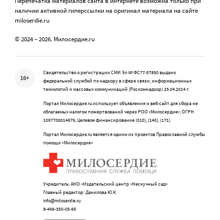
Перепечатка материалов сайта в интернете возможна только при
наличии активной гиперссылки на оригинал материала на сайте
miloserdie.ru
© 2024 – 2026. Милосердие.ru
Свидетельство о регистрации СМИ Эл № ФС77-57850 выдано
16+
федеральной службой по надзору в сфере связи, информационных
технологий и массовых коммуникаций (Роскомнадзор) 25.04.2014 г.
Портал Милосердие.ru использует объявления и веб-сайт для сбора не
облагаемых налогом пожертвований через РОО «Милосердие», ОГРН
1057700014679, Целевое финансирование (010), (140), (171)
Портал Милосердие.ru является одним из проектов Православной службы
помощи «Милосердие»
Учредитель: АНО «Издательский центр «Нескучный сад»
Главный редактор: Данилова Ю.К.
info@miloserdie.ru
8-499-350-05-95