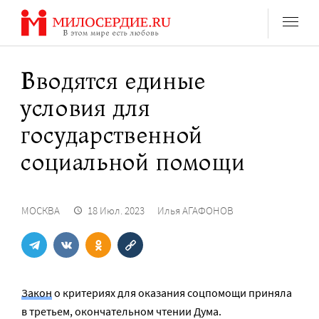
Перейти
к
содержанию
Вводятся единые
условия для
государственной
социальной помощи
МОСКВА
18 Июл. 2023
Илья АГАФОНОВ
Закон
о критериях для оказания соцпомощи приняла
в третьем, окончательном чтении Дума.