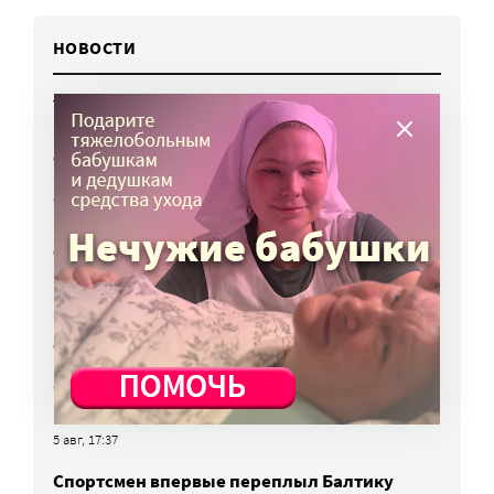
НОВОСТИ
Улучшить питание заключенных намерен
Минюст
6 авг, 13:19
Обязать самозанятых платить пенсионные
взносы предлагают профсоюзы
6 авг, 10:51
В России придумали генетический тест для
подбора антидепрессантов
6 авг, 10:48
Сборы в школу подорожали, но остались
в рамках инфляции
5 авг, 17:37
Спортсмен впервые переплыл Балтику