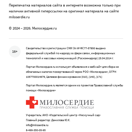
Перепечатка материалов сайта в интернете возможна только при
наличии активной гиперссылки на оригинал материала на сайте
miloserdie.ru
© 2024 – 2026. Милосердие.ru
Свидетельство о регистрации СМИ Эл № ФС77-57850 выдано
16+
федеральной службой по надзору в сфере связи, информационных
технологий и массовых коммуникаций (Роскомнадзор) 25.04.2014 г.
Портал Милосердие.ru использует объявления и веб-сайт для сбора не
облагаемых налогом пожертвований через РОО «Милосердие», ОГРН
1057700014679, Целевое финансирование (010), (140), (171)
Портал Милосердие.ru является одним из проектов Православной службы
помощи «Милосердие»
Учредитель: АНО «Издательский центр «Нескучный сад»
Главный редактор: Данилова Ю.К.
info@miloserdie.ru
8-499-350-05-95