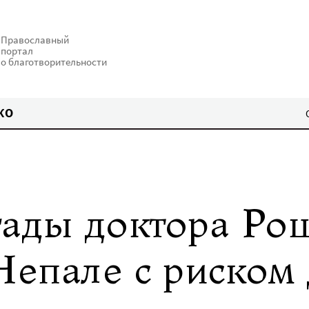
Православный
портал
о благотворительности
КО
гады доктора Ро
Непале с риском 