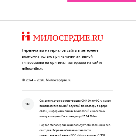
Перепечатка материалов сайта в интернете
возможна только при наличии активной
гиперссылки на оригинал материала на сайте
miloserdie.ru
© 2024 – 2026. Милосердие.ru
Свидетельство о регистрации СМИ Эл № ФС77-57850
16+
выдано федеральной службой по надзору в сфере
связи, информационных технологий и массовых
коммуникаций (Роскомнадзор) 25.04.2014 г.
Портал Милосердие.ru использует объявления и веб-
сайт для сбора не облагаемых налогом
пожертвований через РОО «Милосердие», ОГРН