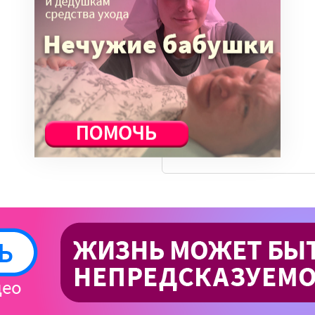
Ноу-хау
Общество
Отдых
Семья
События
ВСЕ СТАТЬИ