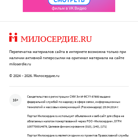
Перепечатка материалов сайта в интернете возможна только при
наличии активной гиперссылки на оригинал материала на сайте
miloserdie.ru
© 2024 – 2026. Милосердие.ru
Свидетельство о регистрации СМИ Эл № ФС77-57850 выдано
16+
федеральной службой по надзору в сфере связи, информационных
технологий и массовых коммуникаций (Роскомнадзор) 25.04.2014 г.
Портал Милосердие.ru использует объявления и веб-сайт для сбора не
облагаемых налогом пожертвований через РОО «Милосердие», ОГРН
1057700014679, Целевое финансирование (010), (140), (171)
Портал Милосердие.ru является одним из проектов Православной службы