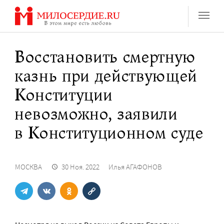
Перейти
к
содержанию
Восстановить смертную
казнь при действующей
Конституции
невозможно, заявили
в Конституционном суде
МОСКВА
30 Ноя. 2022
Илья АГАФОНОВ