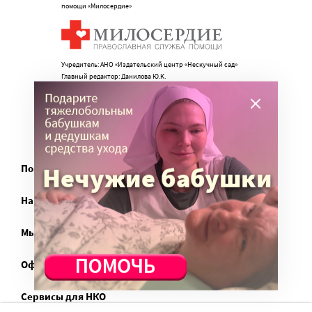
помощи «Милосердие»
Учредитель: АНО «Издательский центр «Нескучный сад»
Главный редактор: Данилова Ю.К.
info@miloserdie.ru
8-499-350-05-95
Портал
Наши партнеры
Мы в соц.сетях
Официально
Сервисы для НКО