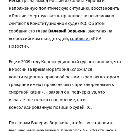
Несмотря на выход России из Совета Европы и
напряженную политическую ситуацию, восстановить
в России смертную казнь практически невозможно,
считают в Конституционном суде (КС). Об этом
сообщил его глава
Валерий Зорькин
, выступая на
всероссийском съезде судей,
сообщает
«РИА
Новости».
Еще в 2009 году Конституционный суд постановил, что
в России за время моратория «сложился
конституционно-правовой режим, в рамках которого
граждане имеют право не быть приговоренными к
смертной казни», – заявил он, подчеркнув, что
излагает не только свое мнение, но и
консолидированную позицию судей КС.
По словам Валерия Зорькина, чтобы восстановить
высшую меру наказания, пришлось бы «фактически