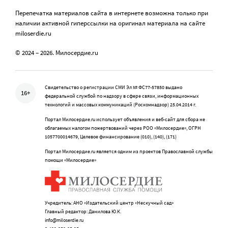
Перепечатка материалов сайта в интернете возможна только при
наличии активной гиперссылки на оригинал материала на сайте
miloserdie.ru
© 2024 – 2026. Милосердие.ru
Свидетельство о регистрации СМИ Эл № ФС77-57850 выдано
16+
федеральной службой по надзору в сфере связи, информационных
технологий и массовых коммуникаций (Роскомнадзор) 25.04.2014 г.
Портал Милосердие.ru использует объявления и веб-сайт для сбора не
облагаемых налогом пожертвований через РОО «Милосердие», ОГРН
1057700014679, Целевое финансирование (010), (140), (171)
Портал Милосердие.ru является одним из проектов Православной службы
помощи «Милосердие»
Учредитель: АНО «Издательский центр «Нескучный сад»
Главный редактор: Данилова Ю.К.
info@miloserdie.ru