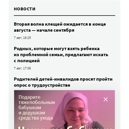
НОВОСТИ
Вторая волна клещей ожидается в конце
августа — начале сентября
7 авг, 19:25
Родных, которые могут взять ребенка
из проблемной семьи, предлагают искать
с полицией
7 авг, 17:06
Родителей детей-инвалидов просят пройти
опрос о трудоустройстве
7 авг, 15:34
«Энхерту» от рака груди включили
в перечень жизненно важных препаратов
7 авг, 15:15
НКО часто рискуют нарушить закон