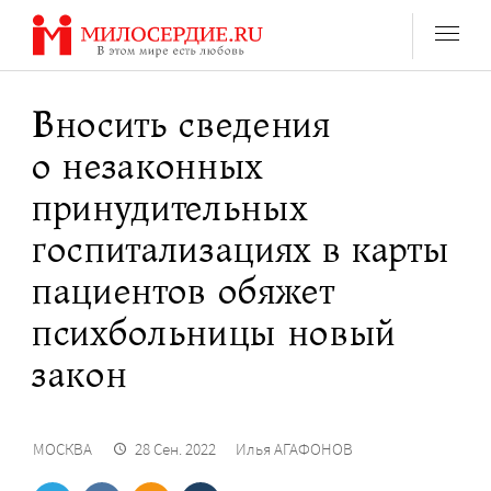
Перейти
к
содержанию
Вносить сведения
о незаконных
принудительных
госпитализациях в карты
пациентов обяжет
психбольницы новый
закон
МОСКВА
28 Сен. 2022
Илья АГАФОНОВ