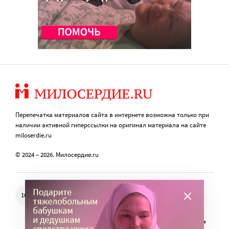
Перепечатка материалов сайта в интернете возможна только при
наличии активной гиперссылки на оригинал материала на сайте
miloserdie.ru
© 2024 – 2026. Милосердие.ru
Свидетельство о регистрации СМИ Эл № ФС77-57850 выдано
16+
федеральной службой по надзору в сфере связи, информационных
технологий и массовых коммуникаций (Роскомнадзор) 25.04.2014 г.
Портал Милосердие.ru использует объявления и веб-сайт для сбора не