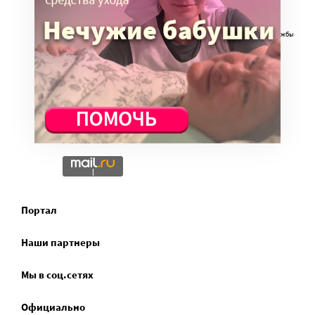
облагаемых налогом пожертвований через РОО «Милосердие», ОГРН
1057700014679, Целевое финансирование (010), (140), (171)
Портал Милосердие.ru является одним из проектов Православной службы
помощи «Милосердие»
Учредитель: АНО «Издательский центр «Нескучный сад»
Главный редактор: Данилова Ю.К.
info@miloserdie.ru
8-499-350-05-95
Портал
Наши партнеры
Мы в соц.сетях
Официально