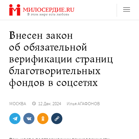
Перейти
к
содержанию
Внесен закон
об обязательной
верификации страниц
благотворительных
фондов в соцсетях
МОСКВА
12 Дек. 2024
Илья АГАФОНОВ