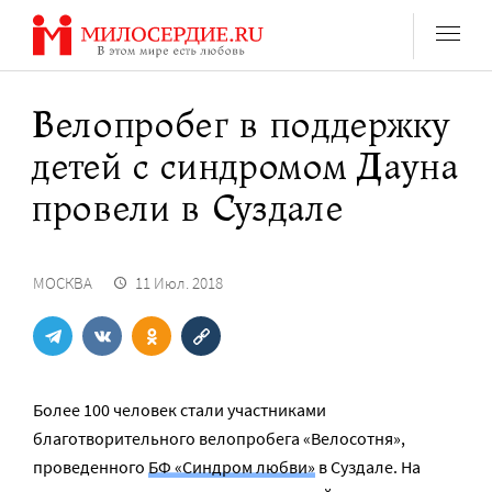
Перейти
к
содержанию
Велопробег в поддержку
детей с синдромом Дауна
провели в Суздале
МОСКВА
11 Июл. 2018
Более 100 человек стали участниками
благотворительного велопробега «Велосотня»,
проведенного
БФ «Синдром любви»
в Суздале. На