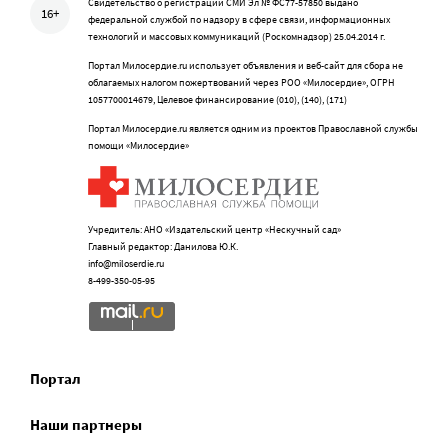
Свидетельство о регистрации СМИ Эл № ФС77-57850 выдано
16+
федеральной службой по надзору в сфере связи, информационных
технологий и массовых коммуникаций (Роскомнадзор) 25.04.2014 г.
Портал Милосердие.ru использует объявления и веб-сайт для сбора не
облагаемых налогом пожертвований через РОО «Милосердие», ОГРН
1057700014679, Целевое финансирование (010), (140), (171)
Портал Милосердие.ru является одним из проектов Православной службы
помощи «Милосердие»
Учредитель: АНО «Издательский центр «Нескучный сад»
Главный редактор: Данилова Ю.К.
info@miloserdie.ru
8-499-350-05-95
Портал
Наши партнеры