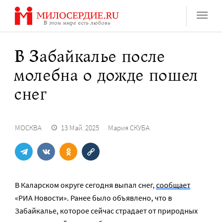
Перейти
к
содержанию
В Забайкалье после
молебна о дожде пошел
снег
МОСКВА
13 Май. 2025
Мария СКУБА
В Каларском округе сегодня выпал снег,
сообщает
«РИА Новости». Ранее было объявлено, что в
Забайкалье, которое сейчас страдает от природных