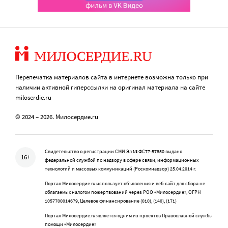
Перепечатка материалов сайта в интернете возможна только при
наличии активной гиперссылки на оригинал материала на сайте
miloserdie.ru
© 2024 – 2026. Милосердие.ru
Свидетельство о регистрации СМИ Эл № ФС77-57850 выдано
16+
федеральной службой по надзору в сфере связи, информационных
технологий и массовых коммуникаций (Роскомнадзор) 25.04.2014 г.
Портал Милосердие.ru использует объявления и веб-сайт для сбора не
облагаемых налогом пожертвований через РОО «Милосердие», ОГРН
1057700014679, Целевое финансирование (010), (140), (171)
Портал Милосердие.ru является одним из проектов Православной службы
помощи «Милосердие»