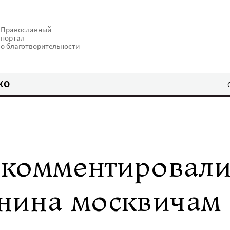
Православный
портал
о благотворительности
КО
окомментировал
нина москвичам