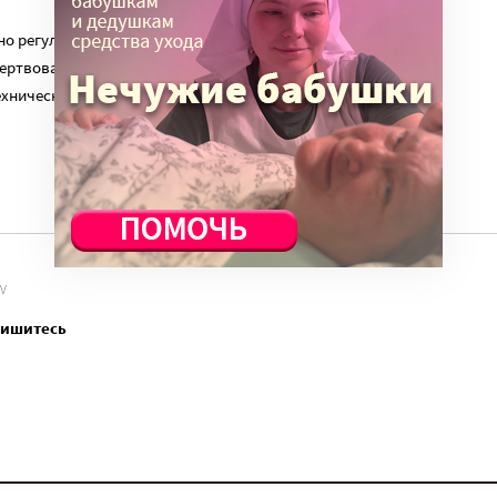
о регулярный платеж в пользу нашего сайта. Милосердие.ru
ертвованиям наших читателей. На командировки, съемки,
ехническую поддержку сайта нужны средства.
V
пишитесь