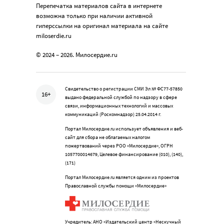
Перепечатка материалов сайта в интернете
возможна только при наличии активной
гиперссылки на оригинал материала на сайте
miloserdie.ru
© 2024 – 2026. Милосердие.ru
Свидетельство о регистрации СМИ Эл № ФС77-57850
16+
выдано федеральной службой по надзору в сфере
связи, информационных технологий и массовых
коммуникаций (Роскомнадзор) 25.04.2014 г.
Портал Милосердие.ru использует объявления и веб-
сайт для сбора не облагаемых налогом
пожертвований через РОО «Милосердие», ОГРН
1057700014679, Целевое финансирование (010), (140),
(171)
Портал Милосердие.ru является одним из проектов
Православной службы помощи «Милосердие»
Учредитель: АНО «Издательский центр «Нескучный