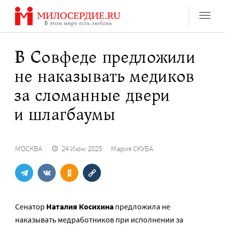
Перейти
к
содержанию
В Совфеде предложили
не наказывать медиков
за сломанные двери
и шлагбаумы
МОСКВА
24 Июн. 2025
Мария СКУБА
Сенатор
Наталия Косихина
предложила не
наказывать медработников при исполнении за