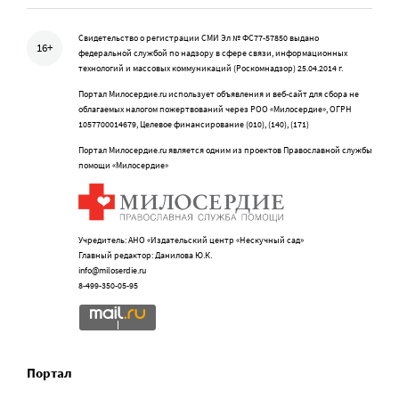
Свидетельство о регистрации СМИ Эл № ФС77-57850 выдано
16+
федеральной службой по надзору в сфере связи, информационных
технологий и массовых коммуникаций (Роскомнадзор) 25.04.2014 г.
Портал Милосердие.ru использует объявления и веб-сайт для сбора не
облагаемых налогом пожертвований через РОО «Милосердие», ОГРН
1057700014679, Целевое финансирование (010), (140), (171)
Портал Милосердие.ru является одним из проектов Православной службы
помощи «Милосердие»
Учредитель: АНО «Издательский центр «Нескучный сад»
Главный редактор: Данилова Ю.К.
info@miloserdie.ru
8-499-350-05-95
Портал