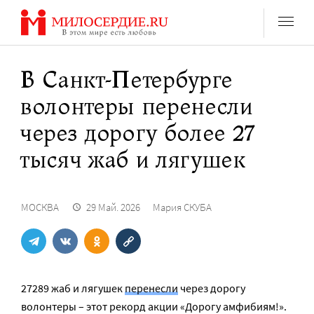
Перейти
к
содержанию
В Санкт-Петербурге
волонтеры перенесли
через дорогу более 27
тысяч жаб и лягушек
МОСКВА
29 Май. 2026
Мария СКУБА
27289 жаб и лягушек
перенесли
через дорогу
волонтеры – этот рекорд акции «Дорогу амфибиям!».