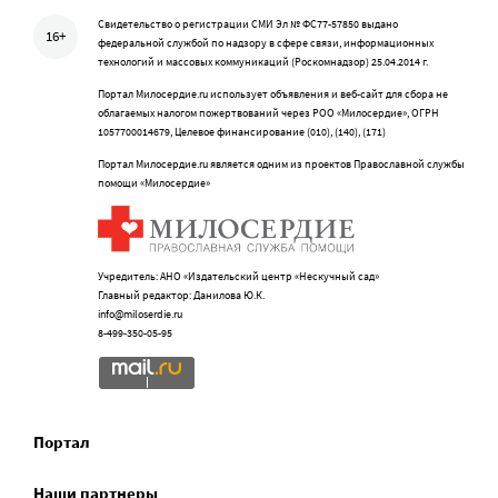
Свидетельство о регистрации СМИ Эл № ФС77-57850 выдано
16+
федеральной службой по надзору в сфере связи, информационных
технологий и массовых коммуникаций (Роскомнадзор) 25.04.2014 г.
Портал Милосердие.ru использует объявления и веб-сайт для сбора не
облагаемых налогом пожертвований через РОО «Милосердие», ОГРН
1057700014679, Целевое финансирование (010), (140), (171)
Портал Милосердие.ru является одним из проектов Православной службы
помощи «Милосердие»
Учредитель: АНО «Издательский центр «Нескучный сад»
Главный редактор: Данилова Ю.К.
info@miloserdie.ru
8-499-350-05-95
Портал
Наши партнеры