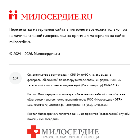
Перепечатка материалов сайта в интернете возможна только при
наличии активной гиперссылки на оригинал материала на сайте
miloserdie.ru
© 2024 – 2026. Милосердие.ru
Свидетельство о регистрации СМИ Эл № ФС77-57850 выдано
16+
федеральной службой по надзору в сфере связи, информационных
технологий и массовых коммуникаций (Роскомнадзор) 25.04.2014 г.
Портал Милосердие.ru использует объявления и веб-сайт для сбора не
облагаемых налогом пожертвований через РОО «Милосердие», ОГРН
1057700014679, Целевое финансирование (010), (140), (171)
Портал Милосердие.ru является одним из проектов Православной службы
помощи «Милосердие»