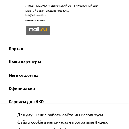
Учредитель: АНО «Издательский центр «Нескучный сад»
Главный редактор: Данилова Ю.К.
info@miloserdie.ru
8-499-350-05-95
Портал
Наши партнеры
Мы в соц.сетях
Официально
Сервисы для НКО
Спецпроекты
Для улучшения работы сайта мы используем
файлы cookie и метрические программы Яндекс
Социальное служение