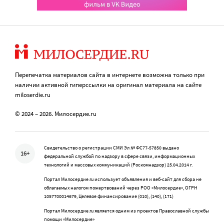
Перепечатка материалов сайта в интернете возможна только при
наличии активной гиперссылки на оригинал материала на сайте
miloserdie.ru
© 2024 – 2026. Милосердие.ru
Свидетельство о регистрации СМИ Эл № ФС77-57850 выдано
16+
федеральной службой по надзору в сфере связи, информационных
технологий и массовых коммуникаций (Роскомнадзор) 25.04.2014 г.
Портал Милосердие.ru использует объявления и веб-сайт для сбора не
облагаемых налогом пожертвований через РОО «Милосердие», ОГРН
1057700014679, Целевое финансирование (010), (140), (171)
Портал Милосердие.ru является одним из проектов Православной службы
помощи «Милосердие»