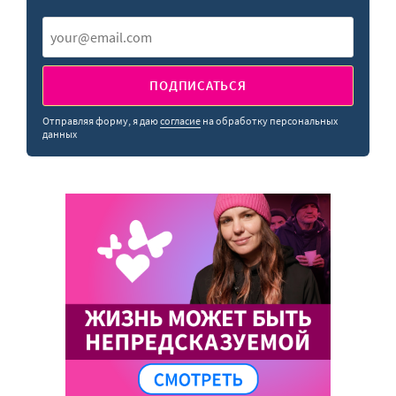
ПОДПИСАТЬСЯ
Отправляя форму, я даю
согласие
на обработку персональных
данных