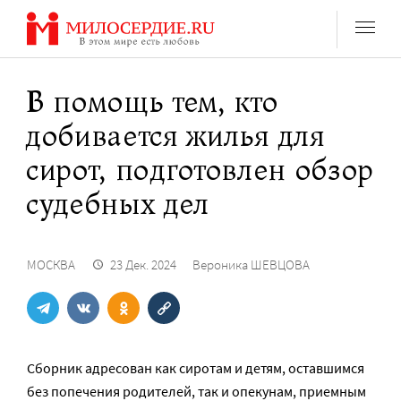
Перейти
к
содержанию
В помощь тем, кто
добивается жилья для
сирот, подготовлен обзор
судебных дел
МОСКВА
23 Дек. 2024
Вероника ШЕВЦОВА
Сборник адресован как сиротам и детям, оставшимся
без попечения родителей, так и опекунам, приемным