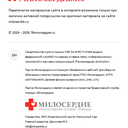
Перепечатка материалов сайта в интернете возможна только при
наличии активной гиперссылки на оригинал материала на сайте
miloserdie.ru
© 2024 – 2026. Милосердие.ru
Свидетельство о регистрации СМИ Эл № ФС77-57850 выдано
16+
федеральной службой по надзору в сфере связи, информационных
технологий и массовых коммуникаций (Роскомнадзор) 25.04.2014 г.
Портал Милосердие.ru использует объявления и веб-сайт для сбора не
облагаемых налогом пожертвований через РОО «Милосердие», ОГРН
1057700014679, Целевое финансирование (010), (140), (171)
Портал Милосердие.ru является одним из проектов Православной службы
помощи «Милосердие»
Учредитель: АНО «Издательский центр «Нескучный сад»
Главный редактор: Данилова Ю.К.
info@miloserdie.ru