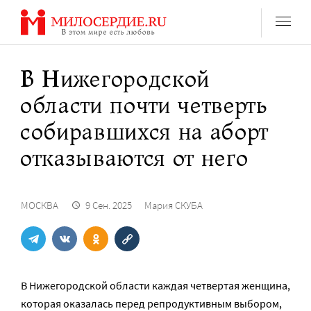
Перейти
к
содержанию
В Нижегородской
области почти четверть
собиравшихся на аборт
отказываются от него
МОСКВА
9 Сен. 2025
Мария СКУБА
В Нижегородской области каждая четвертая женщина,
которая оказалась перед репродуктивным выбором,