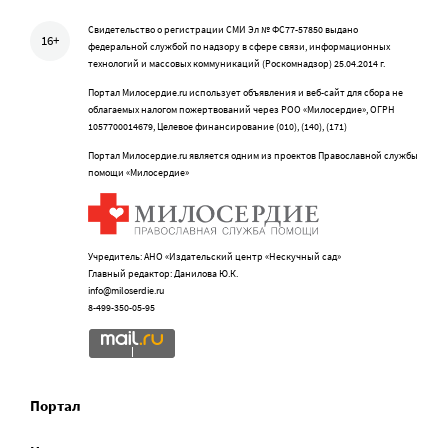
Свидетельство о регистрации СМИ Эл № ФС77-57850 выдано
16+
федеральной службой по надзору в сфере связи, информационных
технологий и массовых коммуникаций (Роскомнадзор) 25.04.2014 г.
Портал Милосердие.ru использует объявления и веб-сайт для сбора не
облагаемых налогом пожертвований через РОО «Милосердие», ОГРН
1057700014679, Целевое финансирование (010), (140), (171)
Портал Милосердие.ru является одним из проектов Православной службы
помощи «Милосердие»
Учредитель: АНО «Издательский центр «Нескучный сад»
Главный редактор: Данилова Ю.К.
info@miloserdie.ru
8-499-350-05-95
Портал