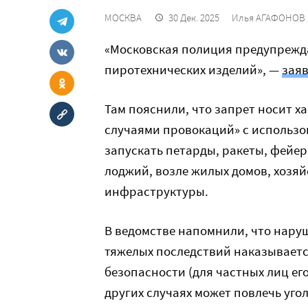
МОСКВА
30 Дек. 2025
Илья АГАФОНОВ
«Московская полиция предупрежда
пиротехнических изделий», —
зая
Там пояснили, что запрет носит х
случаями провокаций» с использ
запускать петарды, ракеты, фейер
лоджий, возле жилых домов, хозя
инфраструктуры.
В ведомстве напомнили, что нару
тяжелых последствий наказывает
безопасности (для частных лиц его 
других случаях может повлечь уго