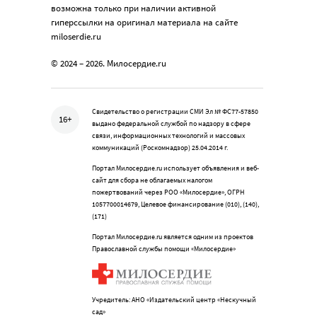
возможна только при наличии активной
гиперссылки на оригинал материала на сайте
miloserdie.ru
© 2024 – 2026. Милосердие.ru
Свидетельство о регистрации СМИ Эл № ФС77-57850
16+
выдано федеральной службой по надзору в сфере
связи, информационных технологий и массовых
коммуникаций (Роскомнадзор) 25.04.2014 г.
Портал Милосердие.ru использует объявления и веб-
сайт для сбора не облагаемых налогом
пожертвований через РОО «Милосердие», ОГРН
1057700014679, Целевое финансирование (010), (140),
(171)
Портал Милосердие.ru является одним из проектов
Православной службы помощи «Милосердие»
Учредитель: АНО «Издательский центр «Нескучный
сад»