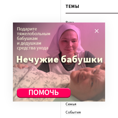
ТЕМЫ
Вера
Законы
История
Колонки
Кто есть кто
Личный опыт
Медицина
Ноу-хау
Общество
Отдых
Семья
События