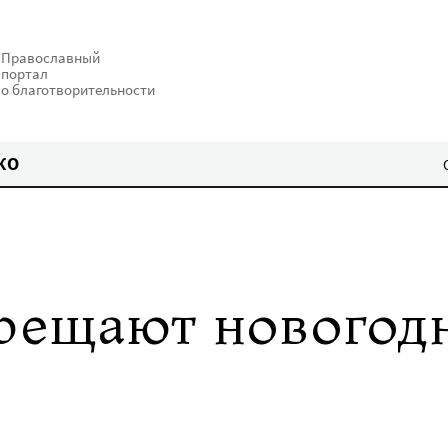
Православный
портал
о благотворительности
КО
рещают новогод