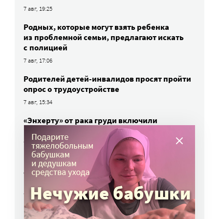
7 авг, 19:25
Родных, которые могут взять ребенка
из проблемной семьи, предлагают искать
с полицией
7 авг, 17:06
Родителей детей-инвалидов просят пройти
опрос о трудоустройстве
7 авг, 15:34
«Энхерту» от рака груди включили
в перечень жизненно важных препаратов
7 авг, 15:15
НКО часто рискуют нарушить закон
о персональных данных. Как этого
избежать?
7 авг, 13:13