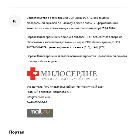
Свидетельство о регистрации СМИ Эл № ФС77-57850 выдано
16+
федеральной службой по надзору в сфере связи, информационных
технологий и массовых коммуникаций (Роскомнадзор) 25.04.2014 г.
Портал Милосердие.ru использует объявления и веб-сайт для сбора не
облагаемых налогом пожертвований через РОО «Милосердие», ОГРН
1057700014679, Целевое финансирование (010), (140), (171)
Портал Милосердие.ru является одним из проектов Православной службы
помощи «Милосердие»
Учредитель: АНО «Издательский центр «Нескучный сад»
Главный редактор: Данилова Ю.К.
info@miloserdie.ru
8-499-350-05-95
Портал