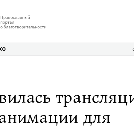
Православный
портал
о благотворительности
КО
вилась трансляц
еанимации для