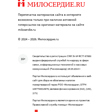
Перепечатка материалов сайта в интернете
возможна только при наличии активной
гиперссылки на оригинал материала на сайте
miloserdie.ru
© 2024 – 2026. Милосердие.ru
Свидетельство о регистрации СМИ Эл № ФС77-57850
16+
выдано федеральной службой по надзору в сфере
связи, информационных технологий и массовых
коммуникаций (Роскомнадзор) 25.04.2014 г.
Портал Милосердие.ru использует объявления и веб-
сайт для сбора не облагаемых налогом
пожертвований через РОО «Милосердие», ОГРН
1057700014679, Целевое финансирование (010), (140),
(171)
Портал Милосердие.ru является одним из проектов
Православной службы помощи «Милосердие»