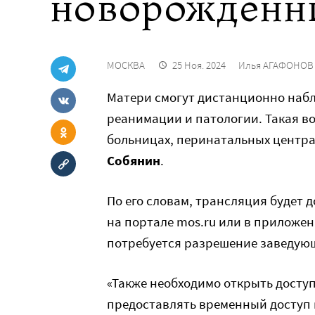
новорожденн
МОСКВА
25 Ноя. 2024
Илья АГАФОНОВ
Матери смогут дистанционно наб
реанимации и патологии. Такая во
больницах, перинатальных центра
Собянин
.
По его словам, трансляция будет 
на портале mos.ru или в приложе
потребуется разрешение заведующ
«Также необходимо открыть доступ
предоставлять временный доступ 