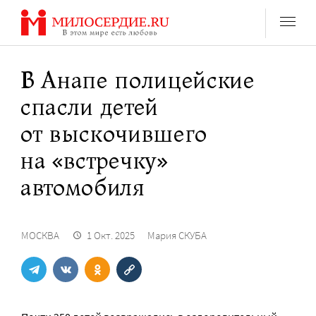
Перейти
к
содержанию
В Анапе полицейские
спасли детей
от выскочившего
на «встречку»
автомобиля
МОСКВА
1 Окт. 2025
Мария СКУБА