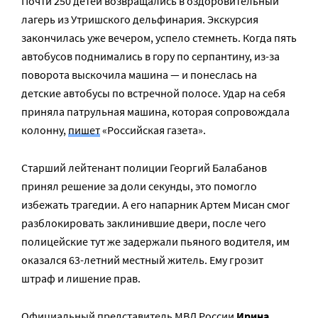
Почти 250 детей возвращались в оздоровительный
лагерь из Утришского дельфинария. Экскурсия
закончилась уже вечером, успело стемнеть. Когда пять
автобусов поднимались в гору по серпантину, из-за
поворота выскочила машина — и понеслась на
детские автобусы по встречной полосе. Удар на себя
приняла патрульная машина, которая сопровождала
колонну,
пишет
«Российская газета».
Старший лейтенант полиции Георгий Балабанов
принял решение за доли секунды, это помогло
избежать трагедии. А его напарник Артем Мисан смог
разблокировать заклинившие двери, после чего
полицейские тут же задержали пьяного водителя, им
оказался 63-летний местный житель. Ему грозит
штраф и лишение прав.
Официальный представитель МВД России
Ирина