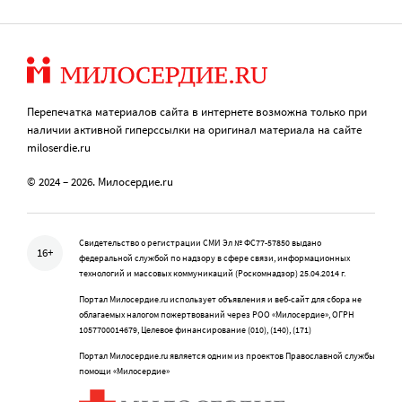
Перепечатка материалов сайта в интернете возможна только при
наличии активной гиперссылки на оригинал материала на сайте
miloserdie.ru
© 2024 – 2026. Милосердие.ru
Свидетельство о регистрации СМИ Эл № ФС77-57850 выдано
16+
федеральной службой по надзору в сфере связи, информационных
технологий и массовых коммуникаций (Роскомнадзор) 25.04.2014 г.
Портал Милосердие.ru использует объявления и веб-сайт для сбора не
облагаемых налогом пожертвований через РОО «Милосердие», ОГРН
1057700014679, Целевое финансирование (010), (140), (171)
Портал Милосердие.ru является одним из проектов Православной службы
помощи «Милосердие»