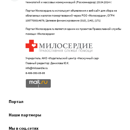
технологий и массовых коммуникаций (Роскомнадзор) 25.04.2014 г.
Портал Милосердие.ru использует объявления и веб-сайт для сбора не
облагаемых налогом пожертвований через РОО «Милосердие», ОГРН
1057700014679, Целевое финансирование (010), (140), (171)
Портал Милосердие.ru является одним из проектов Православной службы
помощи «Милосердие»
Учредитель: АНО «Издательский центр «Нескучный сад»
Главный редактор: Данилова Ю.К.
info@miloserdie.ru
8-499-350-05-95
Портал
Наши партнеры
Мы в соц.сетях