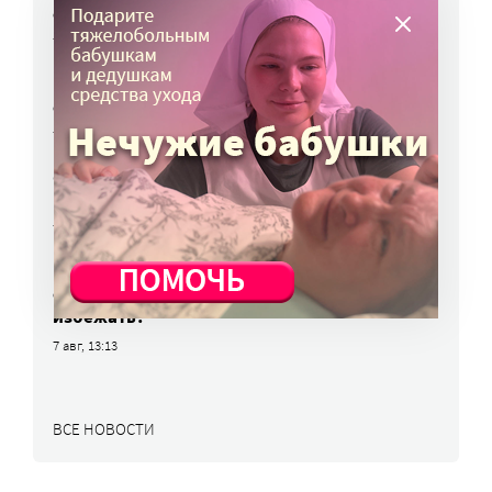
с полицией
7 авг, 17:06
Родителей детей-инвалидов просят пройти
опрос о трудоустройстве
7 авг, 15:34
«Энхерту» от рака груди включили
в перечень жизненно важных препаратов
7 авг, 15:15
НКО часто рискуют нарушить закон
о персональных данных. Как этого
избежать?
7 авг, 13:13
ВСЕ НОВОСТИ