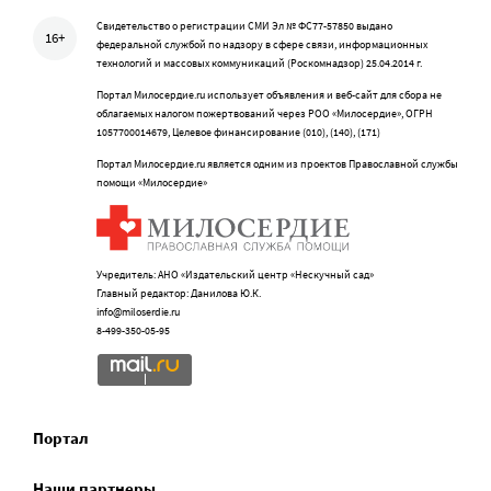
Свидетельство о регистрации СМИ Эл № ФС77-57850 выдано
16+
федеральной службой по надзору в сфере связи, информационных
технологий и массовых коммуникаций (Роскомнадзор) 25.04.2014 г.
Портал Милосердие.ru использует объявления и веб-сайт для сбора не
облагаемых налогом пожертвований через РОО «Милосердие», ОГРН
1057700014679, Целевое финансирование (010), (140), (171)
Портал Милосердие.ru является одним из проектов Православной службы
помощи «Милосердие»
Учредитель: АНО «Издательский центр «Нескучный сад»
Главный редактор: Данилова Ю.К.
info@miloserdie.ru
8-499-350-05-95
Портал
Наши партнеры