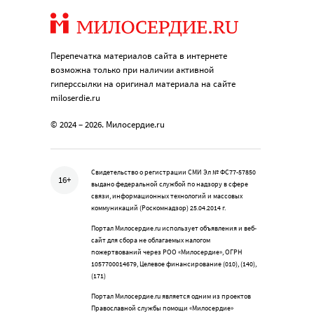
Перепечатка материалов сайта в интернете
возможна только при наличии активной
гиперссылки на оригинал материала на сайте
miloserdie.ru
© 2024 – 2026. Милосердие.ru
Свидетельство о регистрации СМИ Эл № ФС77-57850
16+
выдано федеральной службой по надзору в сфере
связи, информационных технологий и массовых
коммуникаций (Роскомнадзор) 25.04.2014 г.
Портал Милосердие.ru использует объявления и веб-
сайт для сбора не облагаемых налогом
пожертвований через РОО «Милосердие», ОГРН
1057700014679, Целевое финансирование (010), (140),
(171)
Портал Милосердие.ru является одним из проектов
Православной службы помощи «Милосердие»