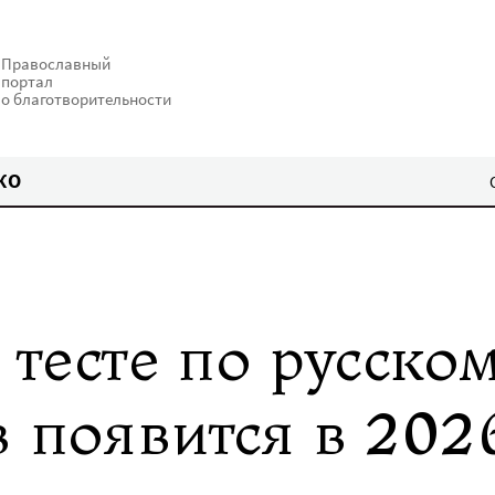
Православный
портал
о благотворительности
КО
в тесте по русско
 появится в 202