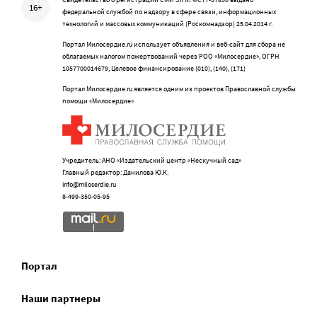
16+
федеральной службой по надзору в сфере связи, информационных
технологий и массовых коммуникаций (Роскомнадзор) 25.04.2014 г.
Портал Милосердие.ru использует объявления и веб-сайт для сбора не
облагаемых налогом пожертвований через РОО «Милосердие», ОГРН
1057700014679, Целевое финансирование (010), (140), (171)
Портал Милосердие.ru является одним из проектов Православной службы
помощи «Милосердие»
Учредитель: АНО «Издательский центр «Нескучный сад»
Главный редактор: Данилова Ю.К.
info@miloserdie.ru
8-499-350-05-95
Портал
Наши партнеры