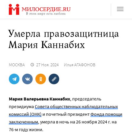
Перейти
к
содержанию
Умерла правозащитница
Мария Каннабих
МОСКВА
27 Ноя. 2024
Илья АГАФОНОВ
Мария Валерьевна Каннабих
, председатель
президиума
Совета общественных наблюдательных
комиссий (ОНК)
и почетный президент
Фонда помощи
заключенным
, умерла в ночь на 26 ноября 2024 г. на
76-м году жизни.