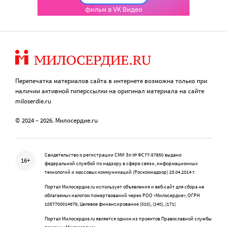
Перепечатка материалов сайта в интернете возможна только при
наличии активной гиперссылки на оригинал материала на сайте
miloserdie.ru
© 2024 – 2026. Милосердие.ru
Свидетельство о регистрации СМИ Эл № ФС77-57850 выдано
16+
федеральной службой по надзору в сфере связи, информационных
технологий и массовых коммуникаций (Роскомнадзор) 25.04.2014 г.
Портал Милосердие.ru использует объявления и веб-сайт для сбора не
облагаемых налогом пожертвований через РОО «Милосердие», ОГРН
1057700014679, Целевое финансирование (010), (140), (171)
Портал Милосердие.ru является одним из проектов Православной службы