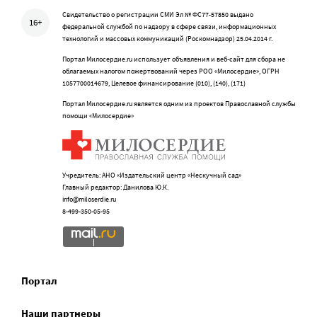
Свидетельство о регистрации СМИ Эл № ФС77-57850 выдано
16+
федеральной службой по надзору в сфере связи, информационных
технологий и массовых коммуникаций (Роскомнадзор) 25.04.2014 г.
Портал Милосердие.ru использует объявления и веб-сайт для сбора не
облагаемых налогом пожертвований через РОО «Милосердие», ОГРН
1057700014679, Целевое финансирование (010), (140), (171)
Портал Милосердие.ru является одним из проектов Православной службы
помощи «Милосердие»
Учредитель: АНО «Издательский центр «Нескучный сад»
Главный редактор: Данилова Ю.К.
info@miloserdie.ru
8-499-350-05-95
Портал
Наши партнеры