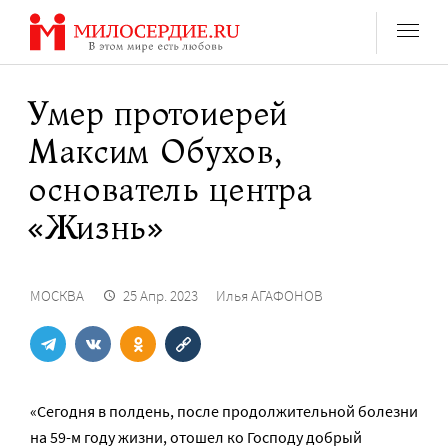
Перейти
к
содержанию
Умер протоиерей
Максим Обухов,
основатель центра
«Жизнь»
МОСКВА
25 Апр. 2023
Илья АГАФОНОВ
«Сегодня в полдень, после продолжительной болезни
на 59-м году жизни, отошел ко Господу добрый