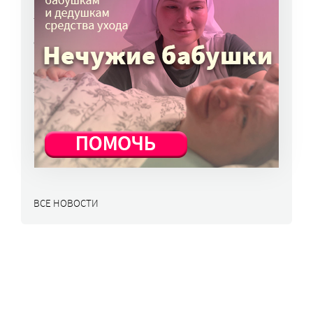
5 авг, 17:37
Спортсмен впервые переплыл Балтику
и собрал почти 17 млн рублей для
онкобольных
5 авг, 17:30
Пропавший в Приангарье 3 августа самолет
найден, оба летчика живы
5 авг, 15:48
ВСЕ НОВОСТИ