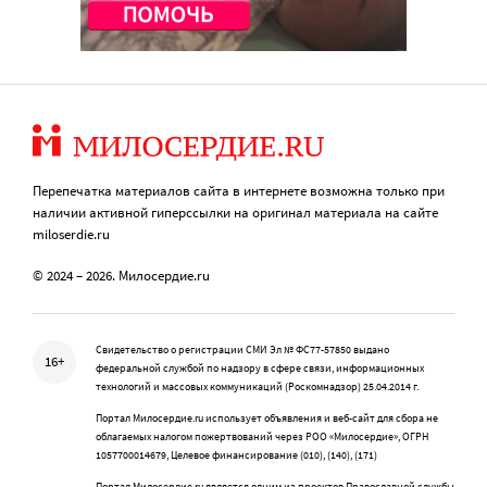
Перепечатка материалов сайта в интернете возможна только при
наличии активной гиперссылки на оригинал материала на сайте
miloserdie.ru
© 2024 – 2026. Милосердие.ru
Свидетельство о регистрации СМИ Эл № ФС77-57850 выдано
16+
федеральной службой по надзору в сфере связи, информационных
технологий и массовых коммуникаций (Роскомнадзор) 25.04.2014 г.
Портал Милосердие.ru использует объявления и веб-сайт для сбора не
облагаемых налогом пожертвований через РОО «Милосердие», ОГРН
1057700014679, Целевое финансирование (010), (140), (171)
Портал Милосердие.ru является одним из проектов Православной службы