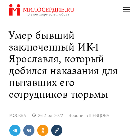
Перейти
к
содержанию
Умер бывший
заключенный ИК-1
Ярославля, который
добился наказания для
пытавших его
сотрудников тюрьмы
МОСКВА
26 Июл. 2022
Вероника ШЕВЦОВА