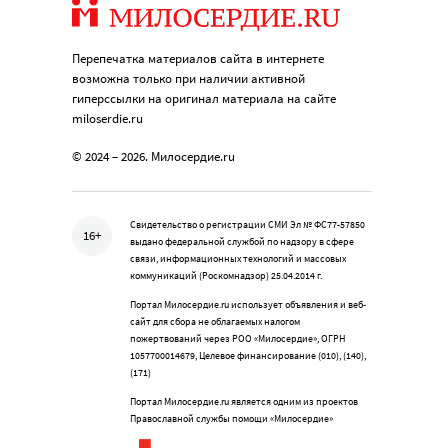
Перепечатка материалов сайта в интернете
возможна только при наличии активной
гиперссылки на оригинал материала на сайте
miloserdie.ru
© 2024 – 2026. Милосердие.ru
Свидетельство о регистрации СМИ Эл № ФС77-57850
16+
выдано федеральной службой по надзору в сфере
связи, информационных технологий и массовых
коммуникаций (Роскомнадзор) 25.04.2014 г.
Портал Милосердие.ru использует объявления и веб-
сайт для сбора не облагаемых налогом
пожертвований через РОО «Милосердие», ОГРН
1057700014679, Целевое финансирование (010), (140),
(171)
Портал Милосердие.ru является одним из проектов
Православной службы помощи «Милосердие»