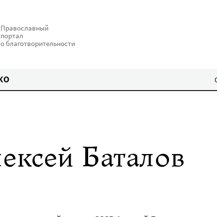
Православный
портал
о благотворительности
КО
лексей Баталов