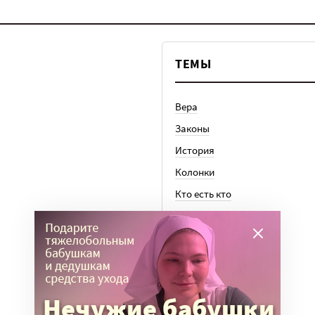
ТЕМЫ
Вера
Законы
История
Колонки
Кто есть кто
Личный опыт
Медицина
Ноу-хау
Общество
Отдых