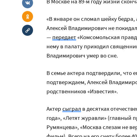
В Москве на 89-м году жизни скон
«В январе он сломал шейку бедра, 
Алексей Владимирович не покидал
—
передает
«Комсомольская правда
нему в палату приходил священни
Владимирович умер во сне.
В семье актера подтвердили, что ег
подтверждаем, Алексей Владимиро
родственников «Известия».
Актер
сыграл
в десятках отечеств
года», «Летят журавли» (главный п
Румянцева», «Москва слезам не в
фильм). Всего на его счету более 4