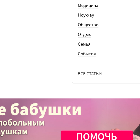
Медицина
Ноу-хау
Общество
Отдых
Семья
События
ВСЕ СТАТЬИ