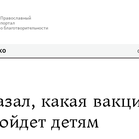
Православный
портал
о благотворительности
КО
зал, какая вакц
ойдет детям