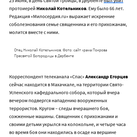
23 июня, в день Святой Троицы, в Дербенте
был убит
протоиерей
Николай Котельников
. Ему было 66 лет.
Редакция «Милосердия.ru» выражает искренние
соболезнования семье священника и его прихожанам,
молится вместе с ними.
Отец Николай Котельников. Фото: сайт храма Покрова
Пресвятой Богородицы в Дербенте
Корреспондент телеканала «Спас»
Александр Егорцев
сейчас находится в Махачкале, на территории Свято-
Успенского кафедрального собора, который вчера
вечером подвергся нападению вооруженных
террористов. Кругом – следы вчерашнего боя,
сожженные машины. Священник с прихожанами и
своими детьми укрылся на колокольне, и четыре часа
во время боя они находились в осаде на вершине