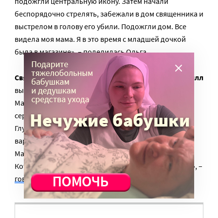
подожгли центральную икону. Затем начали
беспорядочно стрелять, забежали в дом священника и
выстрелом в голову его убили. Подожгли дом. Все
видела моя мама. Я в это время с младшей дочкой
была в магазине», – поделилась Ольга.
Святейший Патриарх Московский и всея Руси Кирилл
выразил соболезнования архиепископу
Махачкалинскому и Грозненскому Варлааму. «Мое
сердце страждет вместе с Вами и Вашей паствой.
Глубоко скорблю в связи с гибелью в результате
варварской террористической атаки клирика
Махачкалинской епархии – протоиерея Николая
Котельникова, принявшего смерть за имя Христово», –
говорится
в соболезновании.