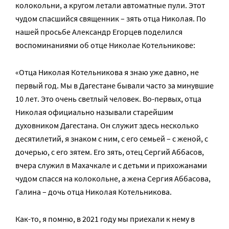
колокольни, а кругом летали автоматные пули. Этот
чудом спасшийся священник – зять отца Николая. По
нашей просьбе Александр Егорцев поделился
воспоминаниями об отце Николае Котельникове:
«Отца Николая Котельникова я знаю уже давно, не
первый год. Мы в Дагестане бывали часто за минувшие
10 лет. Это очень светлый человек. Во-первых, отца
Николая официально называли старейшим
духовником Дагестана. Он служит здесь несколько
десятилетий, я знаком с ним, с его семьей – с женой, с
дочерью, с его зятем. Его зять, отец Сергий Аббасов,
вчера служил в Махачкале и с детьми и прихожанами
чудом спасся на колокольне, а жена Сергия Аббасова,
Галина – дочь отца Николая Котельникова.
Как-то, я помню, в 2021 году мы приехали к нему в