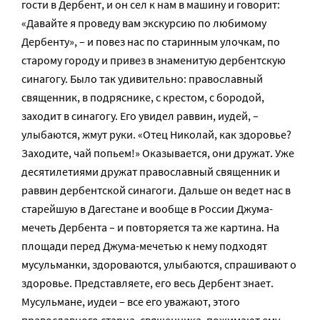
гости в Дербент, и он сел к нам в машину и говорит:
«Давайте я проведу вам экскурсию по любимому
Дербенту», – и повез нас по старинным улочкам, по
старому городу и привез в знаменитую дербентскую
синагогу. Было так удивительно: православный
священник, в подряснике, с крестом, с бородой,
заходит в синагогу. Его увидел раввин, иудей, –
улыбаются, жмут руки. «Отец Николай, как здоровье?
Заходите, чай попьем!» Оказывается, они дружат. Уже
десятилетиями дружат православный священник и
раввин дербентской синагоги. Дальше он ведет нас в
старейшую в Дагестане и вообще в России Джума-
мечеть Дербента – и повторяется та же картина. На
площади перед Джума-мечетью к нему подходят
мусульманки, здороваются, улыбаются, спрашивают о
здоровье. Представляете, его весь Дербент знает.
Мусульмане, иудеи – все его уважают, этого