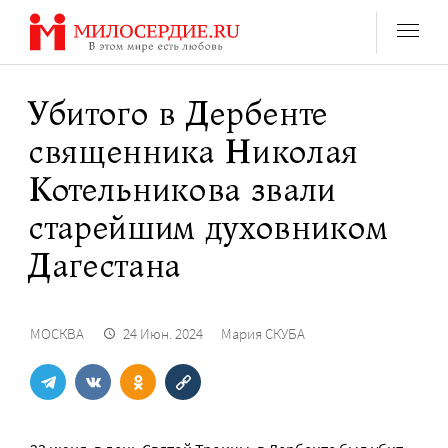
Перейти
к
содержанию
Убитого в Дербенте
священника Николая
Котельникова звали
старейшим духовником
Дагестана
МОСКВА
24 Июн. 2024
Мария СКУБА