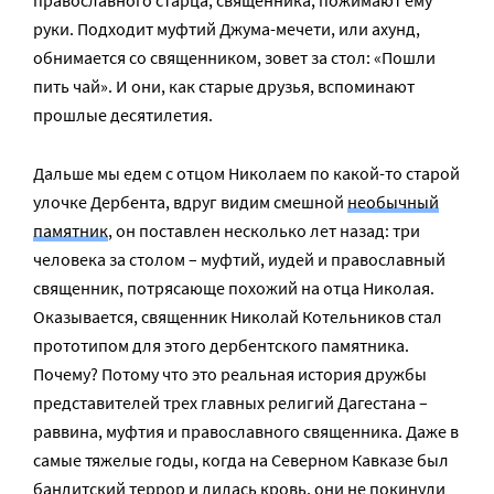
православного старца, священника, пожимают ему
руки. Подходит муфтий Джума-мечети, или ахунд,
обнимается со священником, зовет за стол: «Пошли
пить чай». И они, как старые друзья, вспоминают
прошлые десятилетия.
Дальше мы едем с отцом Николаем по какой-то старой
улочке Дербента, вдруг видим смешной
необычный
памятник
, он поставлен несколько лет назад: три
человека за столом – муфтий, иудей и православный
священник, потрясающе похожий на отца Николая.
Оказывается, священник Николай Котельников стал
прототипом для этого дербентского памятника.
Почему? Потому что это реальная история дружбы
представителей трех главных религий Дагестана –
раввина, муфтия и православного священника. Даже в
самые тяжелые годы, когда на Северном Кавказе был
бандитский террор и лилась кровь, они не покинули