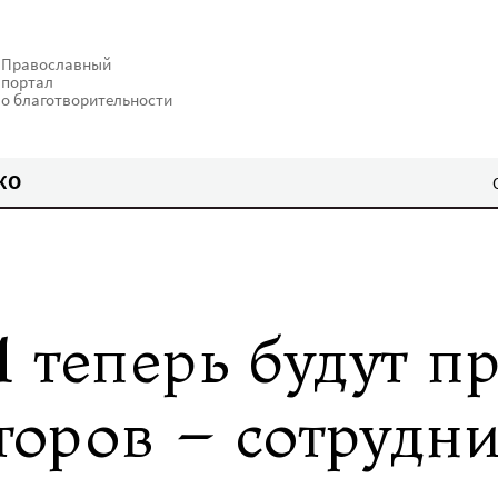
Православный
портал
о благотворительности
КО
 теперь будут п
кторов – сотрудн