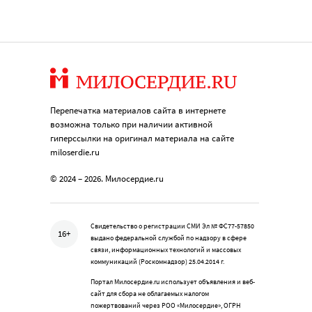
Перепечатка материалов сайта в интернете
возможна только при наличии активной
гиперссылки на оригинал материала на сайте
miloserdie.ru
© 2024 – 2026. Милосердие.ru
Свидетельство о регистрации СМИ Эл № ФС77-57850
16+
выдано федеральной службой по надзору в сфере
связи, информационных технологий и массовых
коммуникаций (Роскомнадзор) 25.04.2014 г.
Портал Милосердие.ru использует объявления и веб-
сайт для сбора не облагаемых налогом
пожертвований через РОО «Милосердие», ОГРН