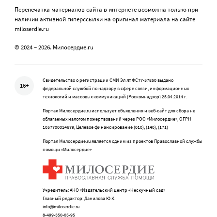
Перепечатка материалов сайта в интернете возможна только при
наличии активной гиперссылки на оригинал материала на сайте
miloserdie.ru
© 2024 – 2026. Милосердие.ru
Свидетельство о регистрации СМИ Эл № ФС77-57850 выдано
16+
федеральной службой по надзору в сфере связи, информационных
технологий и массовых коммуникаций (Роскомнадзор) 25.04.2014 г.
Портал Милосердие.ru использует объявления и веб-сайт для сбора не
облагаемых налогом пожертвований через РОО «Милосердие», ОГРН
1057700014679, Целевое финансирование (010), (140), (171)
Портал Милосердие.ru является одним из проектов Православной службы
помощи «Милосердие»
Учредитель: АНО «Издательский центр «Нескучный сад»
Главный редактор: Данилова Ю.К.
info@miloserdie.ru
8-499-350-05-95