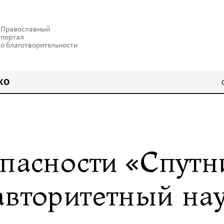
Православный
портал
о благотворительности
КО
пасности «Спутн
авторитетный на