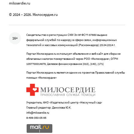
miloserdie.ru
© 2024 – 2026. Милосердие.ru
Свидетельство о регистрации СМИ Эл № ФС77-57850 выдано
16+
федеральной службой по надзору в сфере связи, информационных
технологий и массовых коммуникаций (Роскомнадзор) 25.04.2014 г.
Портал Милосердие.ru использует объявления и веб-сайт для сбора не
облагаемых налогом пожертвований через РОО «Милосердие», ОГРН
1057700014679, Целевое финансирование (010), (140), (171)
Портал Милосердие.ru является одним из проектов Православной службы
помощи «Милосердие»
Учредитель: АНО «Издательский центр «Нескучный сад»
Главный редактор: Данилова Ю.К.
info@miloserdie.ru
8-499-350-05-95