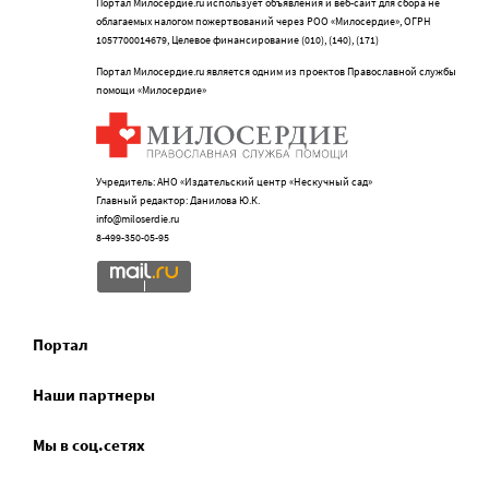
Портал Милосердие.ru использует объявления и веб-сайт для сбора не
облагаемых налогом пожертвований через РОО «Милосердие», ОГРН
1057700014679, Целевое финансирование (010), (140), (171)
Портал Милосердие.ru является одним из проектов Православной службы
помощи «Милосердие»
Учредитель: АНО «Издательский центр «Нескучный сад»
Главный редактор: Данилова Ю.К.
info@miloserdie.ru
8-499-350-05-95
Портал
Наши партнеры
Мы в соц.сетях