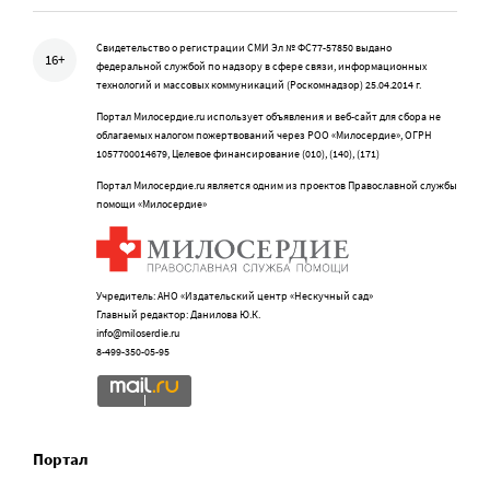
Свидетельство о регистрации СМИ Эл № ФС77-57850 выдано
16+
федеральной службой по надзору в сфере связи, информационных
технологий и массовых коммуникаций (Роскомнадзор) 25.04.2014 г.
Портал Милосердие.ru использует объявления и веб-сайт для сбора не
облагаемых налогом пожертвований через РОО «Милосердие», ОГРН
1057700014679, Целевое финансирование (010), (140), (171)
Портал Милосердие.ru является одним из проектов Православной службы
помощи «Милосердие»
Учредитель: АНО «Издательский центр «Нескучный сад»
Главный редактор: Данилова Ю.К.
info@miloserdie.ru
8-499-350-05-95
Портал