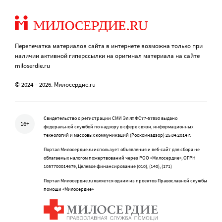
Перепечатка материалов сайта в интернете возможна только при
наличии активной гиперссылки на оригинал материала на сайте
miloserdie.ru
© 2024 – 2026. Милосердие.ru
Свидетельство о регистрации СМИ Эл № ФС77-57850 выдано
16+
федеральной службой по надзору в сфере связи, информационных
технологий и массовых коммуникаций (Роскомнадзор) 25.04.2014 г.
Портал Милосердие.ru использует объявления и веб-сайт для сбора не
облагаемых налогом пожертвований через РОО «Милосердие», ОГРН
1057700014679, Целевое финансирование (010), (140), (171)
Портал Милосердие.ru является одним из проектов Православной службы
помощи «Милосердие»