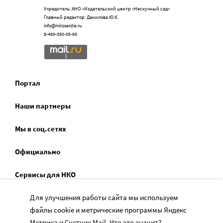
Учредитель: АНО «Издательский центр «Нескучный сад»
Главный редактор: Данилова Ю.К.
info@miloserdie.ru
8-499-350-05-95
Портал
Наши партнеры
Мы в соц.сетях
Официально
Сервисы для НКО
Спецпроекты
Для улучшения работы сайта мы используем
файлы cookie и метрические программы Яндекс
Социальное служение
Метрика и Счетчик Mail.
Что это значит?