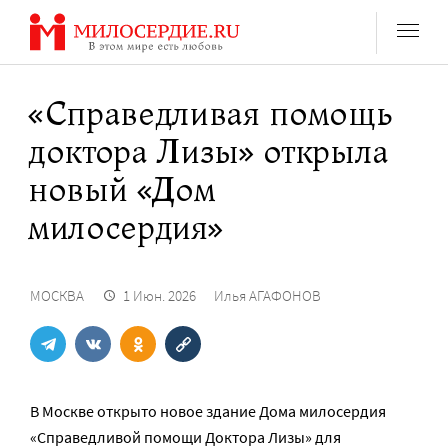
Перейти
к
содержанию
«Справедливая помощь
доктора Лизы» открыла
новый «Дом
милосердия»
МОСКВА
1 Июн. 2026
Илья АГАФОНОВ
В Москве открыто новое здание Дома милосердия
«Справедливой помощи Доктора Лизы» для