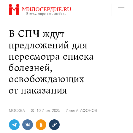
Перейти
к
содержанию
В СПЧ ждут
предложений для
пересмотра списка
болезней,
освобождающих
от наказания
МОСКВА
10 Июл. 2025
Илья АГАФОНОВ