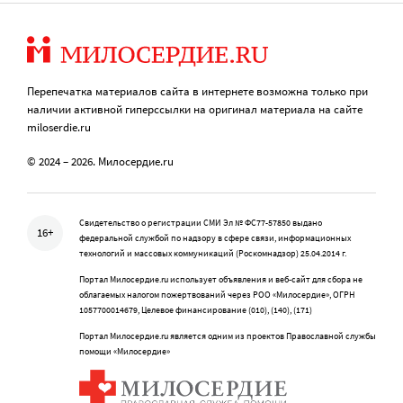
Перепечатка материалов сайта в интернете возможна только при
наличии активной гиперссылки на оригинал материала на сайте
miloserdie.ru
© 2024 – 2026. Милосердие.ru
Свидетельство о регистрации СМИ Эл № ФС77-57850 выдано
16+
федеральной службой по надзору в сфере связи, информационных
технологий и массовых коммуникаций (Роскомнадзор) 25.04.2014 г.
Портал Милосердие.ru использует объявления и веб-сайт для сбора не
облагаемых налогом пожертвований через РОО «Милосердие», ОГРН
1057700014679, Целевое финансирование (010), (140), (171)
Портал Милосердие.ru является одним из проектов Православной службы
помощи «Милосердие»