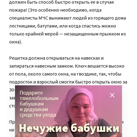
должен быть способ быстро открыть ее в случае
пожара! (Это особенно необходимо, когда
специалисты МЧС вынимают людей из горящего дома
лестницами, батутами, или когда спастись можно
только крайней мерой — незащищенным прыжком из
окна).
Решетка должна открываться на навесках и
запираться навесным замком. Ключ вешается высоко
от пола, около самого окна, на гвоздике, так, чтобы
подросток и взрослый смогли быстро открыть окно за
30-60 секунд при острой необходимости. Не
заваривайте решетками окна наглухо, это может
стоить вам жизни даже на первом этаже!
При любом типе решеток — просвет между прутьями
не должен быть более половины поперечного