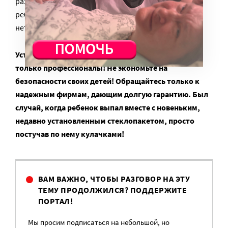
размера головы ребенка (не более 10 см). Если
ребенок может просунуть голову между прутьями —
нет ни малейшего толку от такой решетки!
Устанавливать фиксаторы, решетки — должны
только профессионалы! Не экономьте на
безопасности своих детей! Обращайтесь только к
надежным фирмам, дающим долгую гарантию. Был
случай, когда ребенок выпал вместе с новеньким,
недавно установленным стеклопакетом, просто
постучав по нему кулачками!
ВАМ ВАЖНО, ЧТОБЫ РАЗГОВОР НА ЭТУ
ТЕМУ ПРОДОЛЖИЛСЯ? ПОДДЕРЖИТЕ
ПОРТАЛ!
Мы просим подписаться на небольшой, но