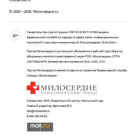
© 2024 – 2026. Милосердие.ru
Свидетельство о регистрации СМИ Эл № ФС77-57850 выдано
16+
федеральной службой по надзору в сфере связи, информационных
технологий и массовых коммуникаций (Роскомнадзор) 25.04.2014 г.
Портал Милосердие.ru использует объявления и веб-сайт для сбора не
облагаемых налогом пожертвований через РОО «Милосердие», ОГРН
1057700014679, Целевое финансирование (010), (140), (171)
Портал Милосердие.ru является одним из проектов Православной службы
помощи «Милосердие»
Учредитель: АНО «Издательский центр «Нескучный сад»
Главный редактор: Данилова Ю.К.
info@miloserdie.ru
8-499-350-05-95