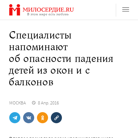
Перейти
к
содержанию
Специалисты
напоминают
об опасности падения
детей из окон и с
балконов
МОСКВА
8 Апр. 2016