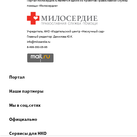
Портал Милосердие.ru является одним из проектов Православной службы
помощи «Милосердие»
Учредитель: АНО «Издательский центр «Нескучный сад»
Главный редактор: Данилова Ю.К.
info@miloserdie.ru
8-499-350-05-95
Портал
Наши партнеры
Мы в соц.сетях
Официально
Сервисы для НКО