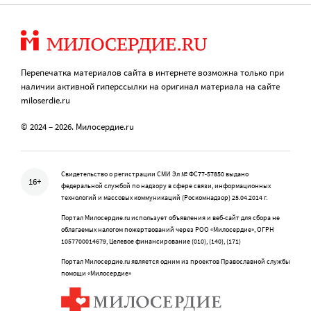
Перепечатка материалов сайта в интернете возможна только при
наличии активной гиперссылки на оригинал материала на сайте
miloserdie.ru
© 2024 – 2026. Милосердие.ru
Свидетельство о регистрации СМИ Эл № ФС77-57850 выдано
16+
федеральной службой по надзору в сфере связи, информационных
технологий и массовых коммуникаций (Роскомнадзор) 25.04.2014 г.
Портал Милосердие.ru использует объявления и веб-сайт для сбора не
облагаемых налогом пожертвований через РОО «Милосердие», ОГРН
1057700014679, Целевое финансирование (010), (140), (171)
Портал Милосердие.ru является одним из проектов Православной службы
помощи «Милосердие»