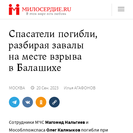
Перейти
к
содержанию
Спасатели погибли,
разбирая завалы
на месте взрыва
в Балашихе
МОСКВА
20 Сен. 2023
Илья АГАФОНОВ
Сотрудники МЧС
Магомед Нальгиев
и
Мособлпожспаса
Олег Калмыков
погибли при