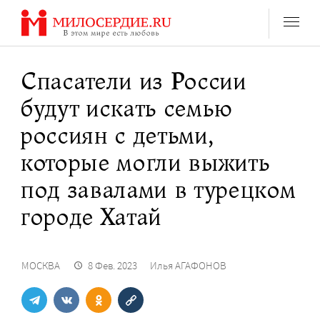
Перейти
к
содержанию
Спасатели из России
будут искать семью
россиян с детьми,
которые могли выжить
под завалами в турецком
городе Хатай
МОСКВА
8 Фев. 2023
Илья АГАФОНОВ