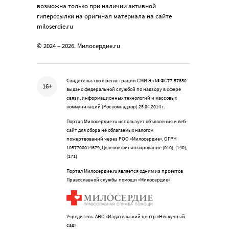
возможна только при наличии активной
гиперссылки на оригинал материала на сайте
miloserdie.ru
© 2024 – 2026. Милосердие.ru
Свидетельство о регистрации СМИ Эл № ФС77-57850
16+
выдано федеральной службой по надзору в сфере
связи, информационных технологий и массовых
коммуникаций (Роскомнадзор) 25.04.2014 г.
Портал Милосердие.ru использует объявления и веб-
сайт для сбора не облагаемых налогом
пожертвований через РОО «Милосердие», ОГРН
1057700014679, Целевое финансирование (010), (140),
(171)
Портал Милосердие.ru является одним из проектов
Православной службы помощи «Милосердие»
Учредитель: АНО «Издательский центр «Нескучный
сад»