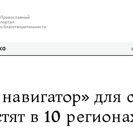
Православный
портал
о благотворительности
КО
навигатор» для 
стят в 10 региона